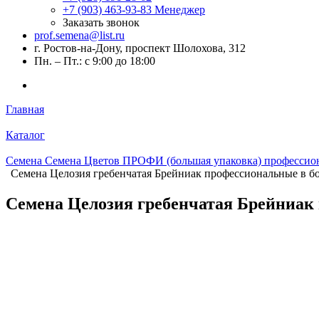
+7 (903) 463-93-83
Менеджер
Заказать звонок
prof.semena@list.ru
г. Ростов-на-Дону, проспект Шолохова, 312
Пн. – Пт.: с 9:00 до 18:00
Главная
Каталог
Семена Семена Цветов ПРОФИ (большая упаковка) профессион
Семена Целозия гребенчатая Брейниак профессиональные в б
Семена Целозия гребенчатая Брейниак