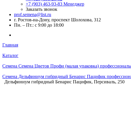
+7 (903) 463-93-83
Менеджер
Заказать звонок
prof.semena@list.ru
г. Ростов-на-Дону, проспект Шолохова, 312
Пн. – Пт.: с 9:00 до 18:00
Главная
Каталог
Семена Семена Цветов Профи (малая упаковка) профессиональ
Семена Дельфиниум гибридный Бенарис Пацифик профессиона
Дельфиниум гибридный Бенарис Пацифик, Персиваль, 250