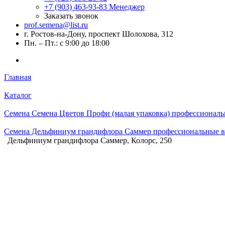
+7 (903) 463-93-83
Менеджер
Заказать звонок
prof.semena@list.ru
г. Ростов-на-Дону, проспект Шолохова, 312
Пн. – Пт.: с 9:00 до 18:00
Главная
Каталог
Семена Семена Цветов Профи (малая упаковка) профессиональ
Семена Дельфиниум грандифлора Саммер профессиональные в
Дельфиниум грандифлора Саммер, Колорс, 250