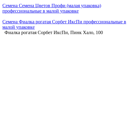
Семена Семена Цветов Профи (малая упаковка)
профессиональные в малой упаковке
Семена Фиалка рогатая Сорбет ИксПи профессиональные в
малой упаковке
Фиалка рогатая Сорбет ИксПи, Пинк Хало, 100