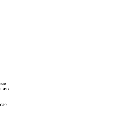
ими
овиях.
сло-