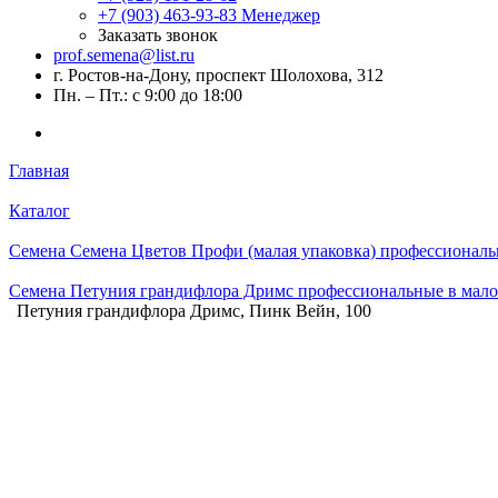
+7 (903) 463-93-83
Менеджер
Заказать звонок
prof.semena@list.ru
г. Ростов-на-Дону, проспект Шолохова, 312
Пн. – Пт.: с 9:00 до 18:00
Главная
Каталог
Семена Семена Цветов Профи (малая упаковка) профессиональ
Семена Петуния грандифлора Дримс профессиональные в мало
Петуния грандифлора Дримс, Пинк Вейн, 100