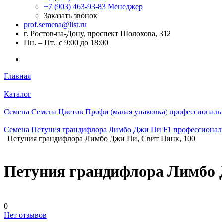
+7 (903) 463-93-83
Менеджер
Заказать звонок
prof.semena@list.ru
г. Ростов-на-Дону, проспект Шолохова, 312
Пн. – Пт.: с 9:00 до 18:00
Главная
Каталог
Семена Семена Цветов Профи (малая упаковка) профессиональ
Семена Петуния грандифлора Лимбо Джи Пи F1 профессиональ
Петуния грандифлора Лимбо Джи Пи, Свит Пинк, 100
Петуния грандифлора Лимбо 
0
Нет отзывов