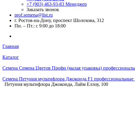
+7 (903) 463-93-83
Менеджер
Заказать звонок
prof.semena@list.ru
г. Ростов-на-Дону, проспект Шолохова, 312
Пн. – Пт.: с 9:00 до 18:00
Главная
Каталог
Семена Семена Цветов Профи (малая упаковка) профессиональ
Семена Петуния мультифлора Джоконда F1 профессиональные 
Петуния мультифлора Джоконда, Лайм Еллоу, 100