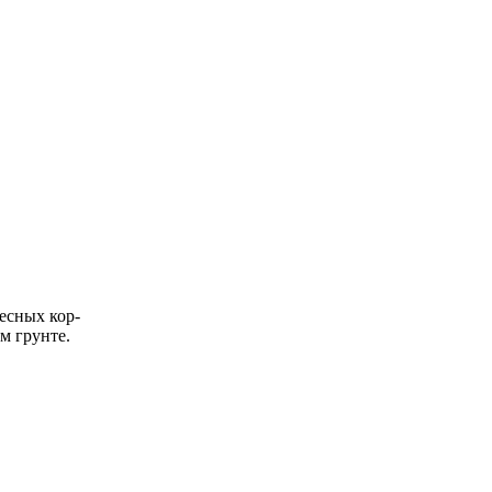
есных кор-
м грунте.