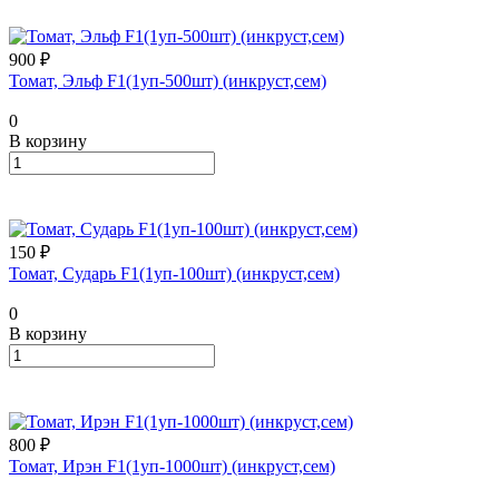
900 ₽
Томат, Эльф F1(1уп-500шт) (инкруст,сем)
0
В корзину
150 ₽
Томат, Сударь F1(1уп-100шт) (инкруст,сем)
0
В корзину
800 ₽
Томат, Ирэн F1(1уп-1000шт) (инкруст,сем)