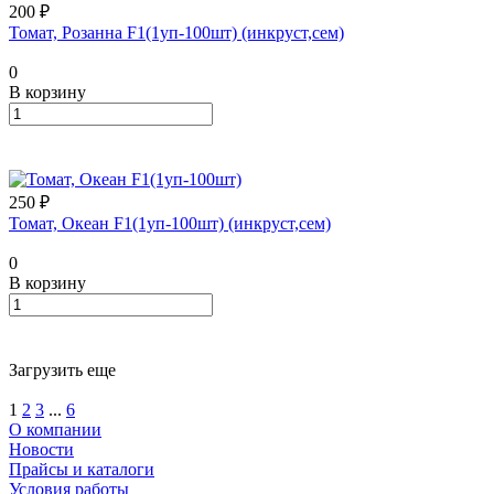
200 ₽
Томат, Розанна F1(1уп-100шт) (инкруст,сем)
0
В корзину
250 ₽
Томат, Океан F1(1уп-100шт) (инкруст,сем)
0
В корзину
Загрузить еще
1
2
3
...
6
О компании
Новости
Прайсы и каталоги
Условия работы