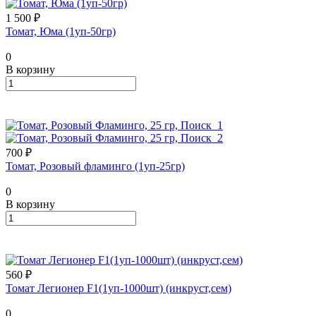
1 500 ₽
Томат, Юма (1уп-50гр)
0
В корзину
700 ₽
Томат, Розовый фламинго (1уп-25гр)
0
В корзину
560 ₽
Томат Легионер F1(1уп-1000шт) (инкруст,сем)
0