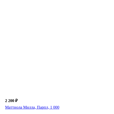
2 200 ₽
Маттиола Милла, Парпл, 1 000