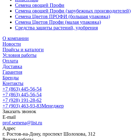
Семена овощей Профи
Семена овощей Профи (зарубежных производителей)
Семена Цветов ПРОФИ (большая упаковка)
Семена Цветов Профи (малая упаковка)
Средства защиты растений, удобрения
О компании
Новости
Прайсы и каталоги
Условия работы
Оплата
Доставка
Гарантия
Бренды
Контакты
+7 (863) 445-56-54
+7 (863) 445-56-54
+7 (928) 191-28-62
+7 (903) 463-93-83
Менеджер
Заказать звонок
E-mail
prof.semena@list.ru
Адрес
г. Ростов-на-Дону, проспект Шолохова, 312
Режим работы